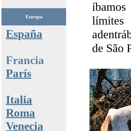
íbamos 
Europa
límite
España
adentrá
de São 
Francia
París
Italia
Roma
Venecia