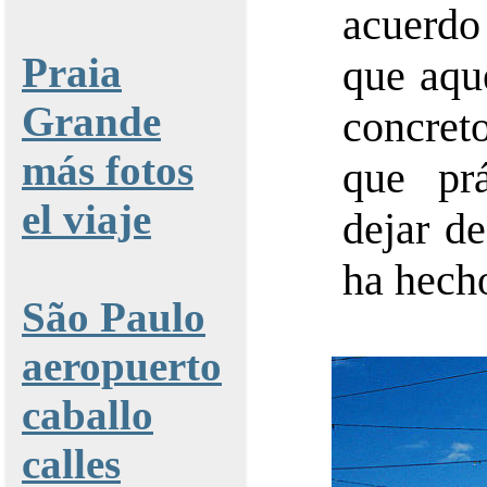
acuerdo
Praia
que aque
Grande
concret
más fotos
que prá
el viaje
dejar d
ha hech
São Paulo
aeropuerto
caballo
calles