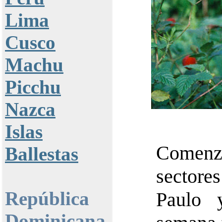
Lima
Cusco
Machu
Picchu
Nazca
Islas
Comenz
Ballestas
sector
República
Paulo 
Dominicana