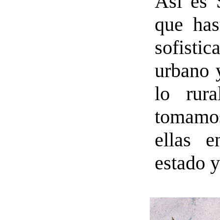
Así es 
que ha
sofistic
urbano 
lo rura
tomamos
ellas 
estado y