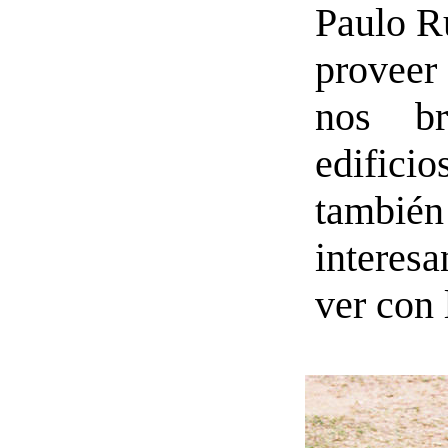
Paulo Ru
proveer
nos b
edifici
tambi
interesa
ver con 