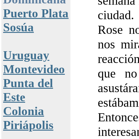
semana f
Puerto Plata
ciudad.
Sosúa
Rose no
nos mir
Uruguay
reacci
Montevideo
que no
Punta del
asustá
Este
estába
Colonia
Entonc
Piriápolis
intere