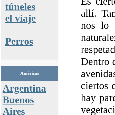
Es cier
túneles
allí. T
el viaje
nos lo 
naturale
Perros
respet
Dentro 
avenida
Américas
ciertos
Argentina
hay par
Buenos
vegetaci
Aires