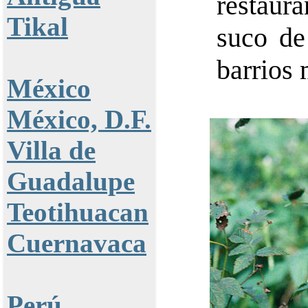
restaura
Tikal
suco de
barrios 
México
México, D.F.
Villa de
Guadalupe
Teotihuacan
Cuernavaca
Perú