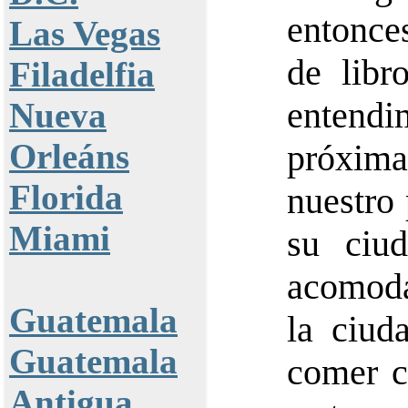
entonce
Las Vegas
de libr
Filadelfia
entend
Nueva
Orleáns
próxim
Florida
nuestro 
Miami
su ciu
acomoda
Guatemala
la ciud
Guatemala
comer c
Antigua