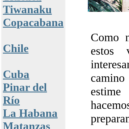
Tiwanaku
Copacabana
Como nu
Chile
estos
interesa
Cuba
camino 
Pinar del
estime
Río
hacem
La Habana
preparam
Matanzas