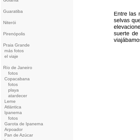
Goiânia
Guaratiba
Entre las
selvas qu
Niterói
elevacion
suerte de
Pirenópolis
viajábamos
Praia Grande
más fotos
el viaje
Río de Janeiro
fotos
Copacabana
fotos
playa
atardecer
Leme
Atlántica
Ipanema
fotos
Garota de Ipanema
Arpoador
Pan de Azúcar