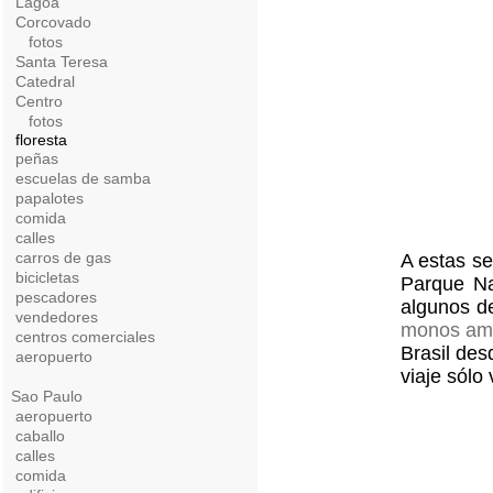
Lagoa
Corcovado
fotos
Santa Teresa
Catedral
Centro
fotos
floresta
peñas
escuelas de samba
papalotes
comida
calles
carros de gas
A estas se
bicicletas
Parque Na
pescadores
algunos d
vendedores
monos am
centros comerciales
Brasil des
aeropuerto
viaje sólo
Sao Paulo
aeropuerto
caballo
calles
comida