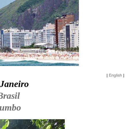
|
English
|
 Janeiro
Brasil
rumbo