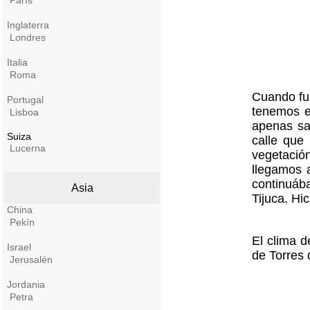
París
Inglaterra
Londres
Italia
Roma
Cuando fu
Portugal
tenemos e
Lisboa
apenas sa
Suiza
calle que
Lucerna
vegetació
llegamos a
continuába
Asia
Tijuca. Hi
China
Pekín
El clima 
Israel
de Torres 
Jerusalén
Jordania
Petra