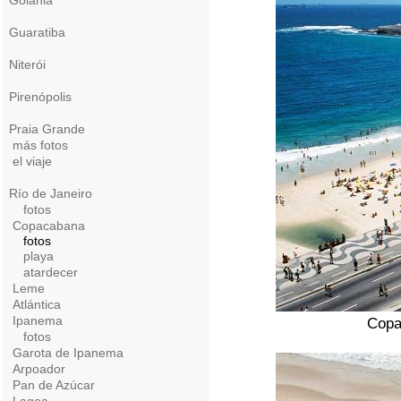
Goiânia
Guaratiba
Niterói
Pirenópolis
Praia Grande
más fotos
el viaje
Río de Janeiro
fotos
Copacabana
fotos
playa
atardecer
Leme
Atlántica
Ipanema
Copa
fotos
Garota de Ipanema
Arpoador
Pan de Azúcar