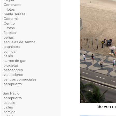
Lagoa
Corcovado
fotos
Santa Teresa
Catedral
Centro
fotos
floresta
peñas
escuelas de samba
papalotes
comida
calles
carros de gas
bicicletas
pescadores
vendedores
centros comerciales
aeropuerto
Sao Paulo
aeropuerto
caballo
Se ven m
calles
comida