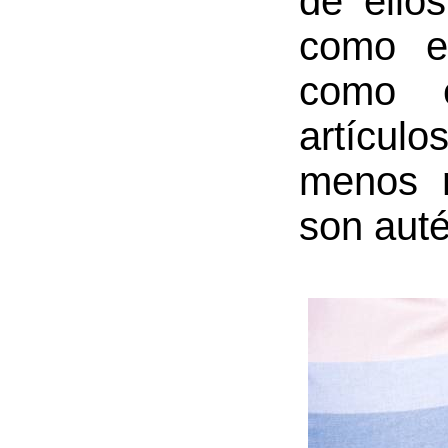
de ellos
como en
como e
artícul
menos n
son auté