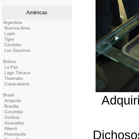
Américas
Argentina
Buenos Aires
Luján
Tigre
Córdoba
Los Gauchos
Bolivia
La Paz
Lago Titicaca
Tiwanaku
Copacabana
Brasil
Adquir
Anápolis
Brasilia
Corumbá
Goiânia
Guaratiba
Niterói
Dichoso
Pirenópolis