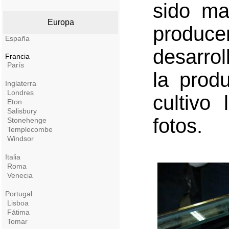
sido ma
Europa
produce
España
desarro
Francia
París
la prod
Inglaterra
Londres
cultivo
Eton
Salisbury
fotos.
Stonehenge
Templecombe
Windsor
Italia
Roma
Venecia
Portugal
Lisboa
Fátima
Tomar