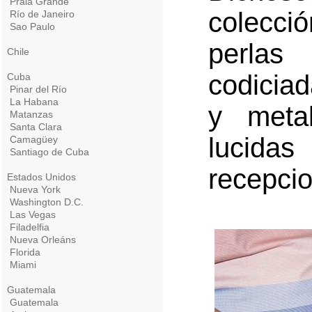
Praia Grande
colecci
Río de Janeiro
Sao Paulo
perlas
Chile
codiciad
Cuba
Pinar del Río
La Habana
y metal
Matanzas
Santa Clara
lucid
Camagüey
Santiago de Cuba
recepci
Estados Unidos
Nueva York
Washington D.C.
Las Vegas
Filadelfia
Nueva Orleáns
Florida
Miami
Guatemala
Guatemala