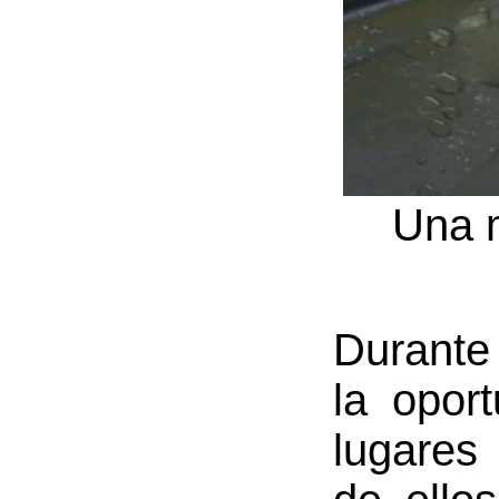
Una m
Durante 
la opor
lugares