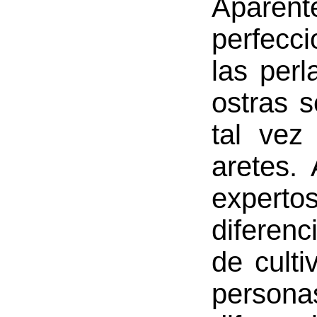
Aparente
perfecc
las per
ostras 
tal vez
aretes.
expert
diferenc
de culti
persona