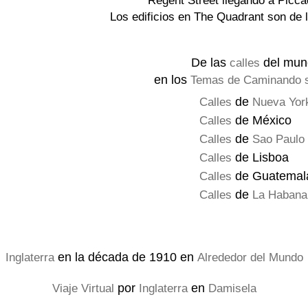
Regent Street llegando a Piccad
Los edificios en The Quadrant son de 
De las
del mun
calles
en los
Temas de Caminando s
de
Calles
Nueva Yor
de México
Calles
de
Calles
Sao Paulo
de Lisboa
Calles
de Guatemal
Calles
de
Calles
La Habana
en la década de 1910 en
Inglaterra
Alrededor del Mundo
por
en
Viaje Virtual
Inglaterra
Damisela