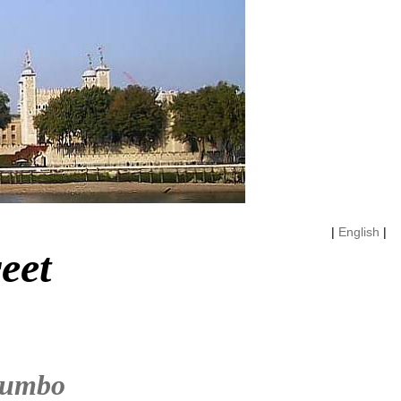
|
English
|
eet
rumbo