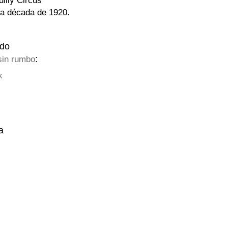
illy Circus
la década de 1920.
do
:
in rumbo
k
a