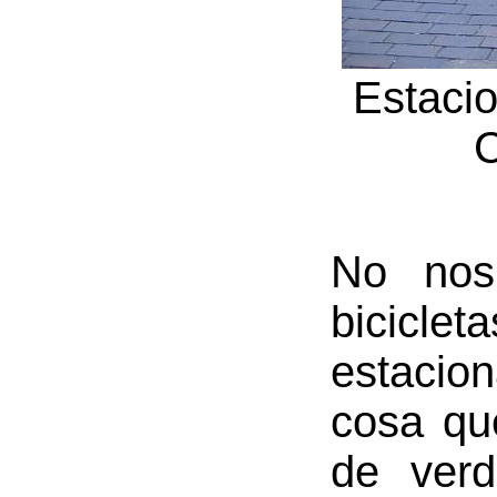
Estacio
C
No nos
bicicle
estacio
cosa qu
de ver