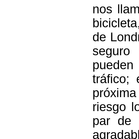
nos llam
biciclet
de Lond
seguro 
pueden 
tráfico;
próxima
riesgo l
par de 
agrada