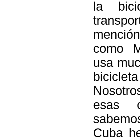
la bic
transpor
mención
como M
usa muc
bicicl
Nosotr
esas 
sabemos
Cuba he