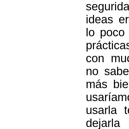
seguri
ideas e
lo poco
práctic
con muc
no sabe
más bie
usaría
usarla 
dejarla