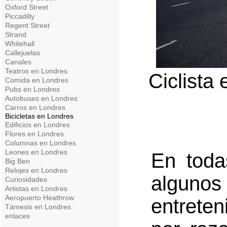
Oxford Street
Piccadilly
Regent Street
Strand
Whitehall
Callejuelas
Canales
Teatros en Londres
Ciclista 
Comida en Londres
Pubs en Londres
Autobuses en Londres
Carros en Londres
Bicicletas en Londres
Edificios en Londres
Flores en Londres
Columnas en Londres
Leones en Londres
En toda
Big Ben
Relojes en Londres
algunos
Curiosidades
Artistas en Londres
Aeropuerto Heathrow
entrete
Támesis en Londres
enlaces