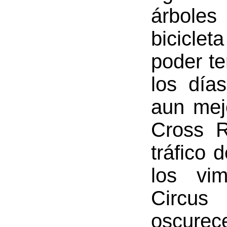
árboles
bicicle
poder te
los día
aun mej
Cross R
tráfico 
los vim
Circu
oscurece