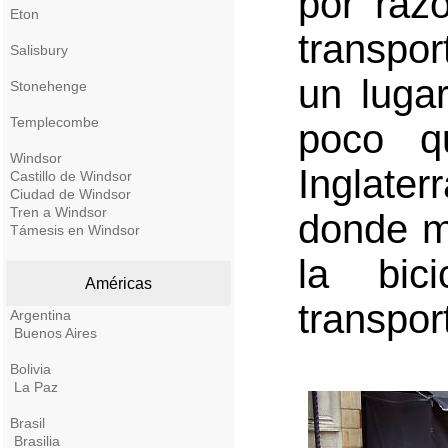
por raz
Eton
transpo
Salisbury
un luga
Stonehenge
Templecombe
poco q
Windsor
Inglate
Castillo de Windsor
Ciudad de Windsor
Tren a Windsor
donde m
Támesis en Windsor
la bic
Américas
transpor
Argentina
Buenos Aires
Bolivia
La Paz
Brasil
Brasilia