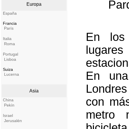
Par
Europa
España
Francia
París
En los
Italia
Roma
lugare
Portugal
estacio
Lisboa
Suiza
En una
Lucerna
Londres
Asia
con más
China
Pekín
metro 
Israel
Jerusalén
bicicl