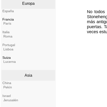
Europa
España
No todos 
Stonehenge
Francia
más antig
París
puertas. T
veces estu
Italia
Roma
Portugal
Lisboa
Suiza
Lucerna
Asia
China
Pekín
Israel
Jerusalén