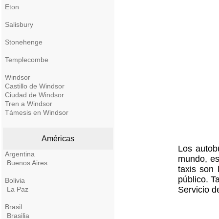
Eton
Salisbury
Stonehenge
Templecombe
Windsor
Castillo de Windsor
Ciudad de Windsor
Tren a Windsor
Támesis en Windsor
Américas
Los autob
Argentina
mundo, es 
Buenos Aires
taxis son 
público. T
Bolivia
Servicio d
La Paz
Brasil
Brasilia