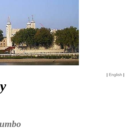
|
English
|
ly
rumbo