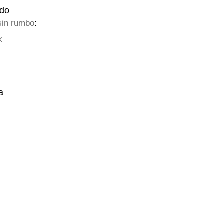
do
:
in rumbo
k
a