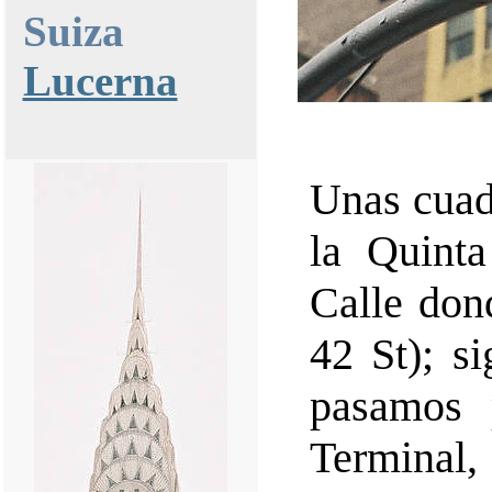
Suiza
Lucerna
Unas cuadr
la Quint
Calle don
42 St); si
pasamos 
Terminal, 