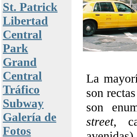
St. Patrick
Libertad
Central
Park
Grand
Central
La mayorí
Tráfico
son recta
Subway
son enu
Galería de
street
, c
Fotos
avenidas)