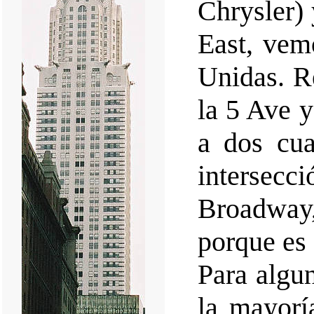
Chrysler) 
East, vem
Unidas. R
la 5 Ave y
a dos cua
intersecc
Broadway
porque es
Para algu
la mayorí