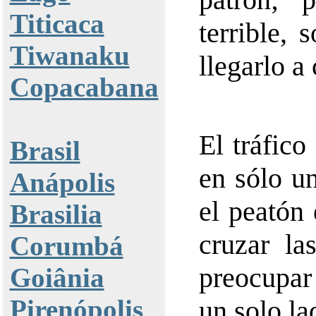
Titicaca
terrible,
Tiwanaku
llegarlo a
Copacabana
El tráfico
Brasil
en sólo u
Anápolis
el peatón
Brasilia
cruzar la
Corumbá
preocupar
Goiânia
Pirenópolis
un solo la