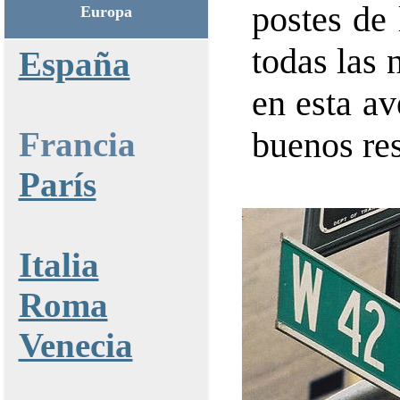
postes de 
Europa
todas las
España
en esta a
Francia
buenos re
París
Italia
Roma
Venecia