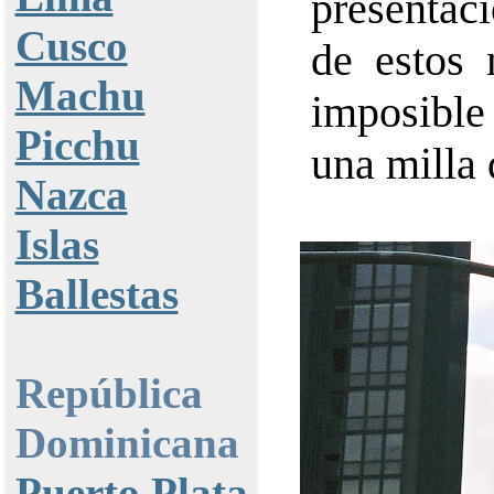
presentac
Cusco
de estos 
Machu
imposible 
Picchu
una milla 
Nazca
Islas
Ballestas
República
Dominicana
Puerto Plata