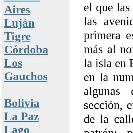
el que las
Aires
las aveni
Luján
primera e
Tigre
más al no
Córdoba
Los
la isla en
Gauchos
en la num
algunas 
Bolivia
sección, 
La Paz
de la cal
Lago
patrón; 