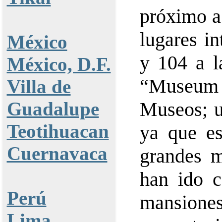
próximo a 
lugares in
México
y 104 a l
México, D.F.
“Museum
Villa de
Guadalupe
Museos; u
Teotihuacan
ya que es
Cuernavaca
grandes m
han ido c
Perú
mansio
Lima