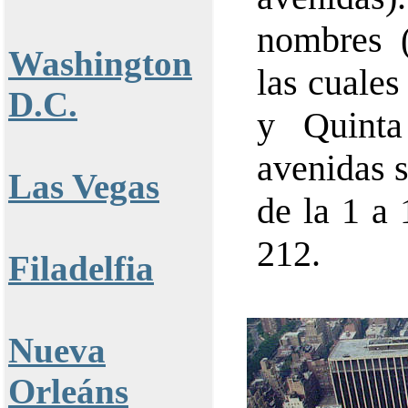
nombres 
Washington
las cuales
D.C.
y Quinta
avenidas 
Las Vegas
de la 1 a 
212.
Filadelfia
Nueva
Orleáns