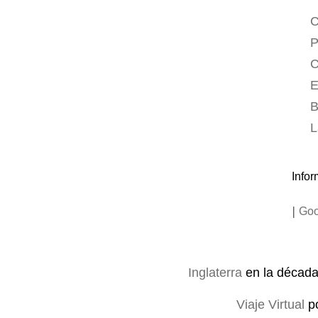
C
P
C
E
B
L
Infor
|
Goo
Inglaterra
en la décad
Viaje Virtual
p