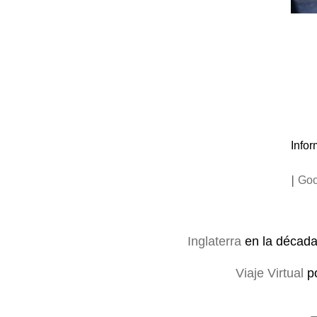
Infor
|
Goo
Inglaterra
en la décad
Viaje Virtual
p