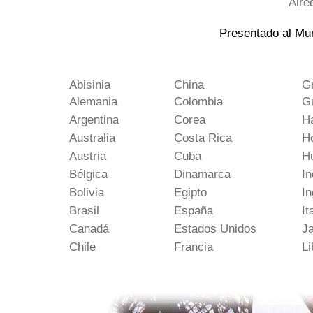
Alre
Presentado al Mun
Abisinia
China
G
Alemania
Colombia
G
Argentina
Corea
Ha
Australia
Costa Rica
H
Austria
Cuba
H
Bélgica
Dinamarca
In
Bolivia
Egipto
In
Brasil
España
It
Canadá
Estados Unidos
J
Chile
Francia
Li