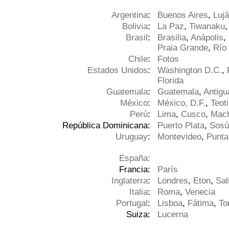
Argentina
:
Buenos Aires
,
Luj
Bolivia
:
La Paz
,
Tiwanaku
Brasil
:
Brasilia
,
Anápolis
,
Praia Grande
,
Río
Chile
:
Fotos
Estados Unidos
:
Washington D.C.
,
Florida
Guatemala
:
Guatemala
,
Antigu
México
:
México, D.F.
,
Teot
Perú
:
Lima
,
Cusco
,
Mach
República Dominicana:
Puerto Plata
,
Sosú
Uruguay
:
Montevideo
,
Punta
España:
Francia:
París
Inglaterra
:
Londres
,
Eton
,
Sal
Italia
:
Roma
,
Venecia
Portugal
:
Lisboa
,
Fátima
,
To
Suiza:
Lucerna