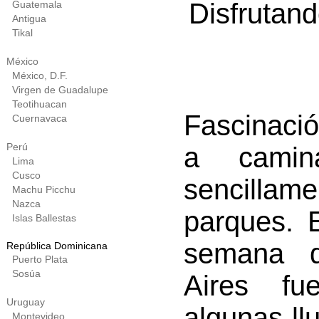
Disfrutan
Guatemala
Antigua
Tikal
México
México, D.F.
Virgen de Guadalupe
Teotihuacan
Fascinació
Cuernavaca
Perú
a camina
Lima
Cusco
sencilla
Machu Picchu
Nazca
parques. 
Islas Ballestas
semana 
República Dominicana
Puerto Plata
Sosúa
Aires fu
Uruguay
algunas ll
Montevideo