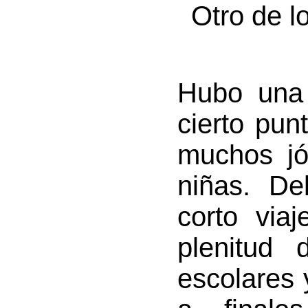
Otro de l
Hubo una 
cierto pun
muchos jó
niñas. De
corto via
plenitud
escolares