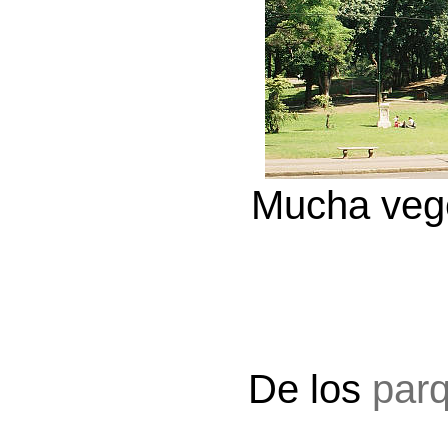
Mucha vege
De los
parq