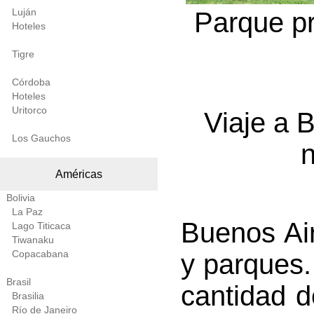
Luján
Parque p
Hoteles
Tigre
Córdoba
Hoteles
Uritorco
Viaje a 
Los Gauchos
n
Américas
Bolivia
La Paz
Buenos Ai
Lago Titicaca
Tiwanaku
Copacabana
y parques. 
Brasil
cantidad d
Brasilia
Río de Janeiro