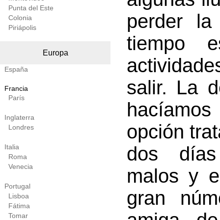
Punta del Este
perder la
Colonia
Piriápolis
tiempo e
Europa
actividad
España
salir. La 
Francia
París
hacíamos 
Inglaterra
opción tra
Londres
Italia
dos días 
Roma
Venecia
malos y e
Portugal
gran núm
Lisboa
Fátima
Tomar