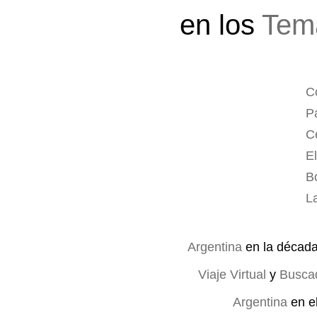
en los
Tem
C
P
C
E
B
L
Argentina
en la décad
Viaje Virtual
y
Busca
Argentina
en e