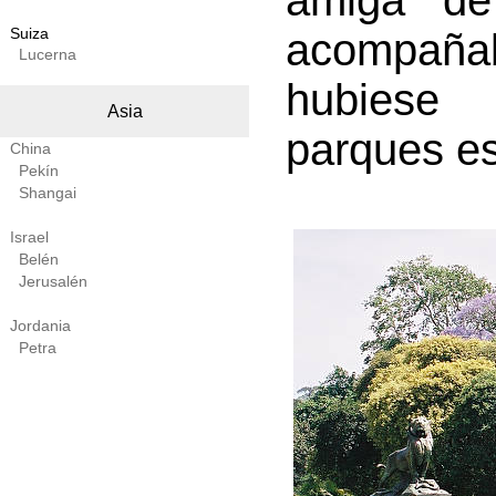
amiga de
Suiza
acompañab
Lucerna
hubiese 
Asia
parques es
China
Pekín
Shangai
Israel
Belén
Jerusalén
Jordania
Petra