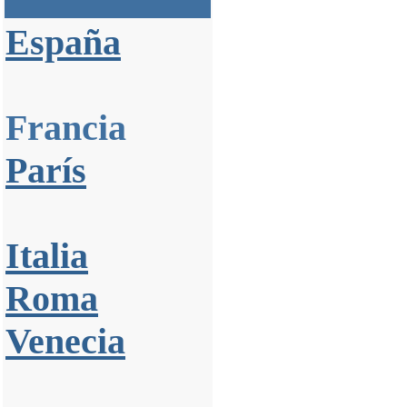
España
Francia
París
Italia
Roma
Venecia