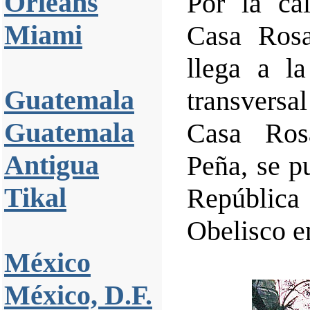
Orleáns
Por la ca
Miami
Casa Ros
llega a l
Guatemala
transversa
Guatemala
Casa Ros
Antigua
Peña, se pu
Tikal
Repúbli
Obelisco en
México
México, D.F.