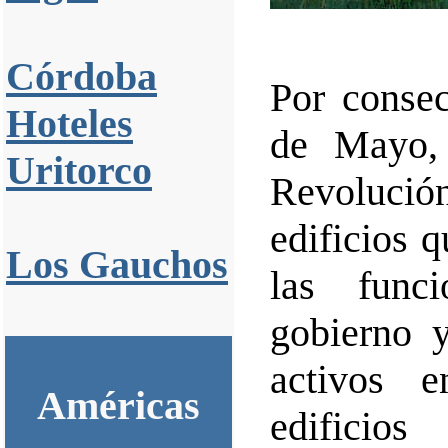
Córdoba
Por consec
Hoteles
de Mayo,
Uritorco
Revolució
edificios 
Los Gauchos
las func
gobierno y
activos e
Américas
edificio