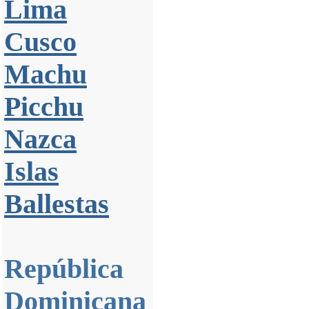
Lima
Cusco
Machu
Picchu
Nazca
Islas
Ballestas
República
Dominicana