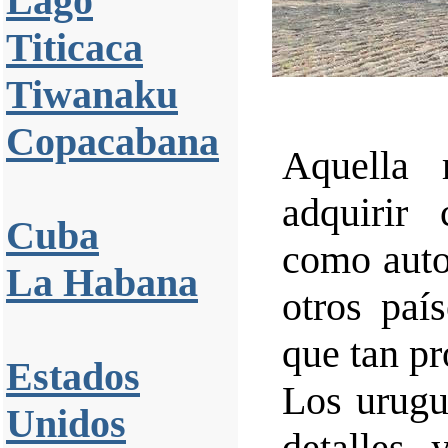
Lago
Titicaca
Tiwanaku
Copacabana
Aquella 
adquirir 
Cuba
como auto
La Habana
otros paí
que tan pr
Estados
Los urugu
Unidos
detalles