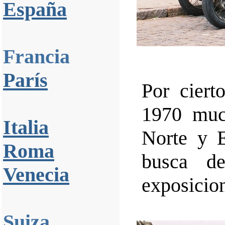
España
Francia
París
Por ciert
1970 muc
Italia
Norte y 
Roma
busca de
Venecia
exposicio
Suiza