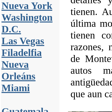
Nueva York
tienen. A
Washington
última mo
D.C.
tienen c
Las Vegas
razones, 
Filadelfia
de Monte
Nueva
autos m
Orleáns
antigüeda
Miami
que aun c
Guatemala