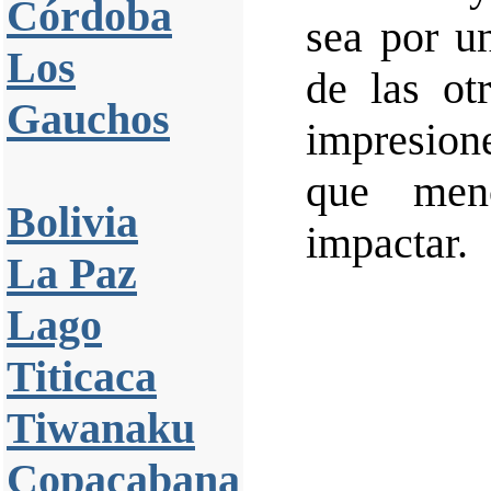
Córdoba
sea por u
Los
de las ot
Gauchos
impresion
que men
Bolivia
impactar.
La Paz
Lago
Titicaca
Tiwanaku
Copacabana