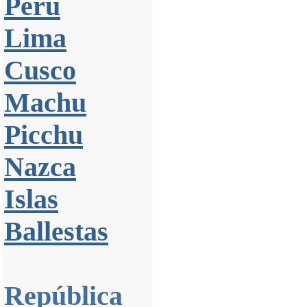
Perú
Lima
Cusco
Machu
Picchu
Nazca
Islas
Ballestas
República