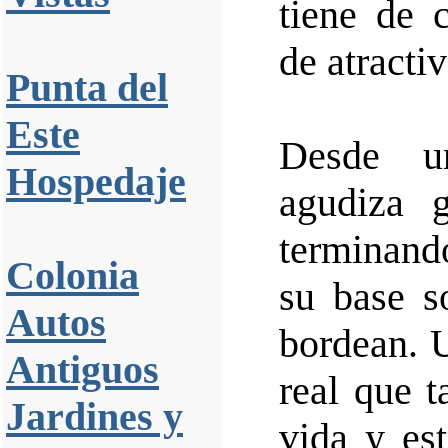
tiene de 
de atracti
Punta del
Este
Desde u
Hospedaje
agudiza g
terminand
Colonia
su base s
Autos
bordean. U
Antiguos
real que t
Jardines y
vida y es