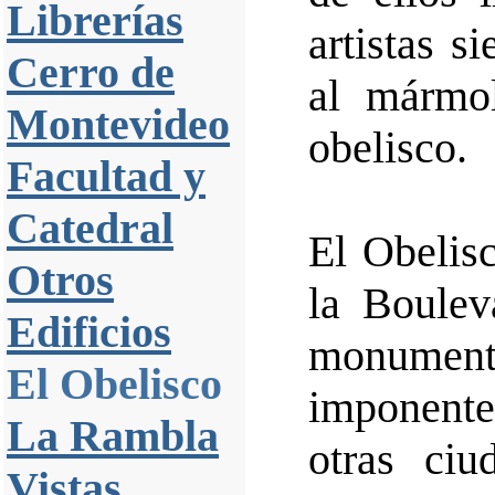
Librerías
artistas s
Cerro de
al mármol
Montevideo
obelisco.
Facultad y
Catedral
El Obelis
Otros
la Boulev
Edificios
monument
El Obelisco
imponente
La Rambla
otras ci
Vistas