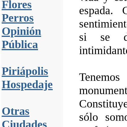
Flores
espada. 
Perros
sentimien
Opinión
si se d
Pública
intimidant
Piriápolis
Tenemo
Hospedaje
monumen
Constituy
Otras
sólo som
Ciudades