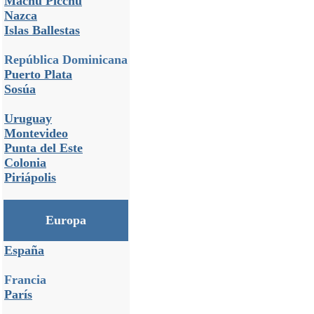
Machu Picchu
Nazca
Islas Ballestas
República Dominicana
Puerto Plata
Sosúa
Uruguay
Montevideo
Punta del Este
Colonia
Piriápolis
Europa
España
Francia
París