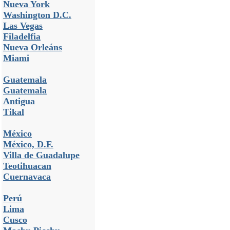
Nueva York
Washington D.C.
Las Vegas
Filadelfia
Nueva Orleáns
Miami
Guatemala
Guatemala
Antigua
Tikal
México
México, D.F.
Villa de Guadalupe
Teotihuacan
Cuernavaca
Perú
Lima
Cusco