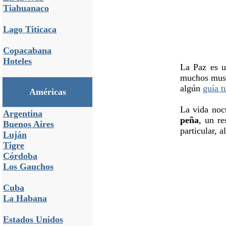
Tiahuanaco
Lago Titicaca
Copacabana
Hoteles
La Paz es u
muchos muse
algún
guía t
Américas
La vida noc
Argentina
peña
, un re
Buenos Aires
particular, 
Luján
Tigre
Córdoba
Los Gauchos
Cuba
La Habana
Estados Unidos