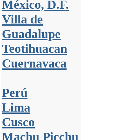
México, D.F.
Villa de
Guadalupe
Teotihuacan
Cuernavaca
Perú
Lima
Cusco
Machu Picchu