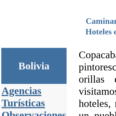
Camina
Hoteles
Copacab
Bolivia
pintore
orillas
Agencias
visitamo
Turísticas
hoteles,
Observaciones
un pueb