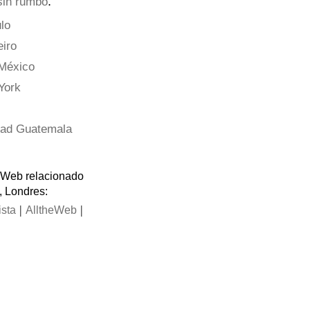
:
in rumbo
lo
eiro
México
York
dad Guatemala
a Web relacionado
, Londres:
|
|
ista
AlltheWeb