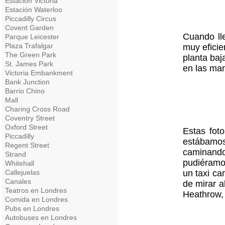
Estación Victoria
Estación Waterloo
Piccadilly Circus
Covent Garden
Cuando ll
Parque Leicester
Plaza Trafalgar
muy eficie
The Green Park
planta baj
St. James Park
en las man
Victoria Embankment
Bank Junction
Barrio Chino
Mall
Charing Cross Road
Coventry Street
Oxford Street
Estas fot
Piccadilly
estábamos 
Regent Street
caminando
Strand
pudiéramos
Whitehall
Callejuelas
un taxi ca
Canales
de mirar 
Teatros en Londres
Heathrow, 
Comida en Londres
Pubs en Londres
Autobuses en Londres