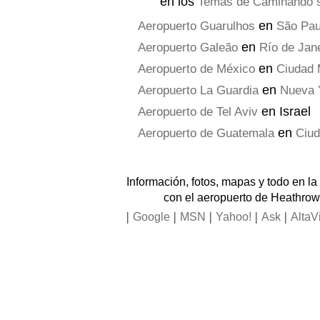
en los
Temas de Caminando s
en
Aeropuerto Guarulhos
São Pau
en
Aeropuerto Galeão
Río de Jan
en
Aeropuerto de México
Ciudad 
en
Aeropuerto La Guardia
Nueva 
en Israel
Aeropuerto de Tel Aviv
en
Aeropuerto de Guatemala
Ciu
Información, fotos, mapas y todo en l
con el aeropuerto de Heathrow
|
|
|
|
|
Google
MSN
Yahoo!
Ask
AltaV