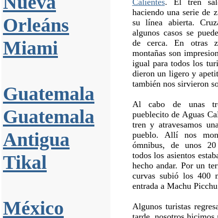
Nueva
Calientes
. El tren sa
haciendo una serie de 
Orleáns
su línea abierta. Cru
algunos casos se puede
Miami
de cerca. En otras z
montañas son impresion
igual para todos los tur
dieron un ligero y apeti
también nos sirvieron s
Guatemala
Al cabo de unas tr
Guatemala
pueblecito de Aguas Ca
tren y atravesamos una
Antigua
pueblo. Allí nos mo
ómnibus, de unos 20 
todos los asientos esta
Tikal
hecho andar. Por un ter
curvas subió los 400 m
entrada a Machu Picchu
México
Algunos turistas regre
tarde, nosotros hicimos