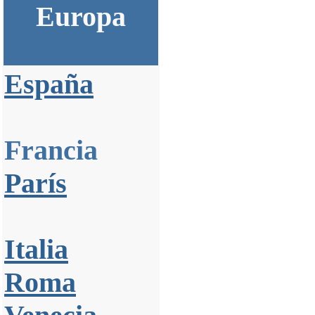
Europa
España
Francia
París
Italia
Roma