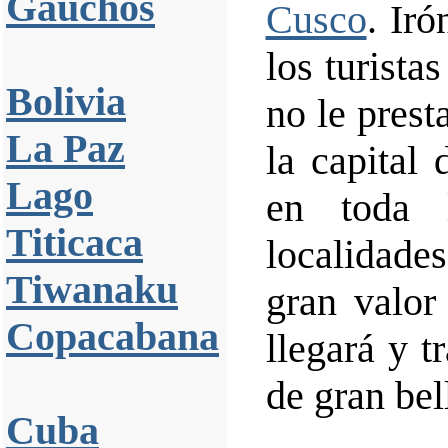
Gauchos
Cusco
. Ir
los turista
Bolivia
no le prest
La Paz
la capital
Lago
en toda 
Titicaca
localidade
Tiwanaku
gran valor
Copacabana
llegará y t
de gran bel
Cuba