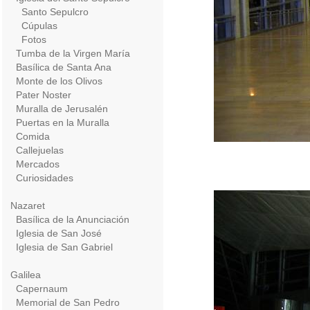
Santo Sepulcro
Cúpulas
Fotos
Tumba de la Virgen María
Basílica de Santa Ana
Monte de los Olivos
Pater Noster
Muralla de Jerusalén
Puertas en la Muralla
Comida
Callejuelas
Mercados
Curiosidades
Nazaret
Basílica de la Anunciación
Iglesia de San José
Iglesia de San Gabriel
Galilea
Capernaum
Memorial de San Pedro