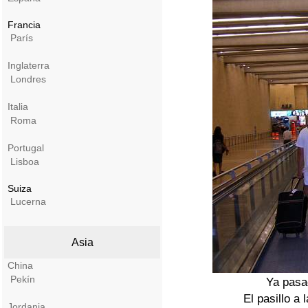
Francia
París
Inglaterra
Londres
Italia
Roma
Portugal
Lisboa
Suiza
Lucerna
Asia
China
Pekín
Ya pasad
El pasillo a
Jordania