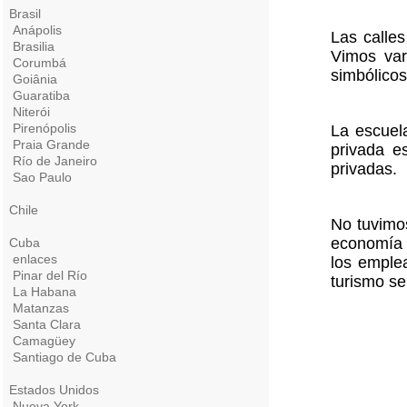
Brasil
Anápolis
Las calles
Brasilia
Vimos var
Corumbá
simbólicos
Goiânia
Guaratiba
Niterói
Pirenópolis
La escuel
Praia Grande
privada e
Río de Janeiro
privadas.
Sao Paulo
Chile
No tuvimos
economía 
Cuba
enlaces
los emple
Pinar del Río
turismo se
La Habana
Matanzas
Santa Clara
Camagüey
Santiago de Cuba
Estados Unidos
Nueva York