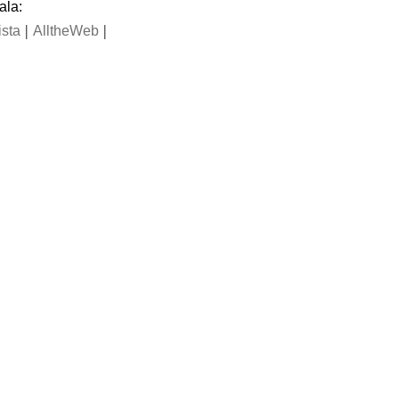
ala:
|
|
ista
AlltheWeb