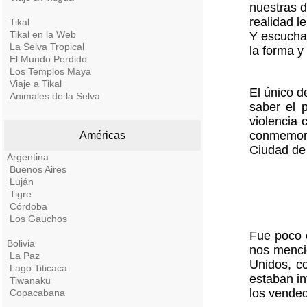
nuestras d
realidad l
Tikal
Tikal en la Web
Y escucha
La Selva Tropical
la forma y
El Mundo Perdido
Los Templos Maya
Viaje a Tikal
El único d
Animales de la Selva
saber el 
violencia 
conmemora
Américas
Ciudad de
Argentina
Buenos Aires
Luján
Tigre
Córdoba
Los Gauchos
Fue poco e
Bolivia
nos menci
La Paz
Unidos, c
Lago Titicaca
estaban in
Tiwanaku
los vended
Copacabana