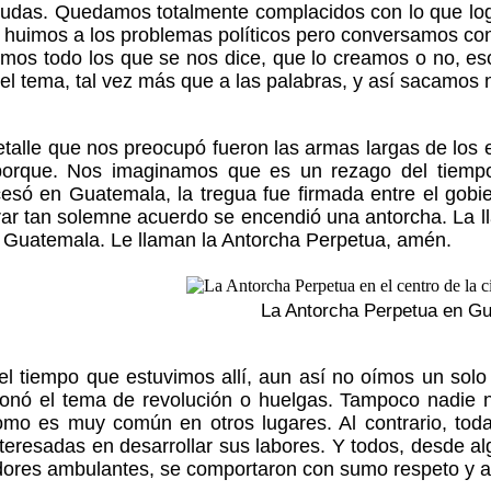
udas. Quedamos totalmente complacidos con lo que logr
e huimos a los problemas políticos pero conversamos co
mos todo los que se nos dice, que lo creamos o no, es
 el tema, tal vez más que a las palabras, y así sacamos 
etalle que nos preocupó fueron las armas largas de los
porque. Nos imaginamos que es un rezago del tiempo 
cesó en Guatemala, la tregua fue firmada entre el gobi
r tan solemne acuerdo se encendió una antorcha. La ll
 Guatemala. Le llaman la Antorcha Perpetua, amén.
La Antorcha Perpetua en G
l tiempo que estuvimos allí, aun así no oímos un solo
onó el tema de revolución o huelgas. Tampoco nadie no
omo es muy común en otros lugares. Al contrario, tod
teresadas en desarrollar sus labores. Y todos, desde al
ores ambulantes, se comportaron con sumo respeto y ad