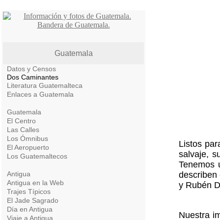
Guatemala
Datos y Censos
Dos Caminantes
Literatura Guatemalteca
Enlaces a Guatemala
Guatemala
El Centro
Las Calles
Los Ómnibus
Listos pa
El Aeropuerto
salvaje, 
Los Guatemaltecos
Tenemos u
Antigua
describen 
Antigua en la Web
y Rubén Da
Trajes Típicos
El Jade Sagrado
Día en Antigua
Nuestra i
Viaje a Antigua