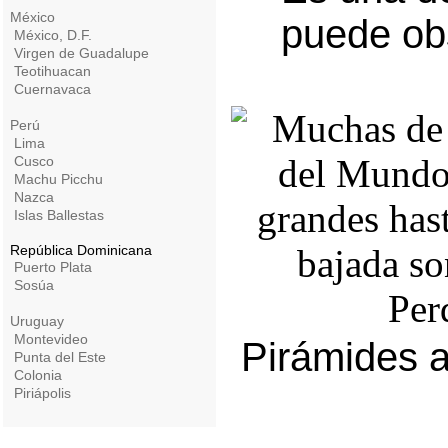
México
puede obs
México, D.F.
Virgen de Guadalupe
Teotihuacan
Cuernavaca
Perú
Lima
Cusco
Machu Picchu
Nazca
Islas Ballestas
República Dominicana
Puerto Plata
Sosúa
Uruguay
Montevideo
Pirámides a
Punta del Este
Colonia
Piriápolis