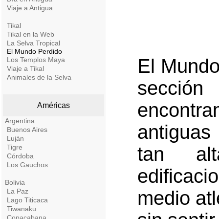
Viaje a Antigua
Tikal
Tikal en la Web
La Selva Tropical
El Mundo Perdido
El Mundo
Los Templos Maya
Viaje a Tikal
Animales de la Selva
sección
encontr
Américas
Argentina
antiguas
Buenos Aires
Luján
Tigre
tan al
Córdoba
Los Gauchos
edificaci
Bolivia
La Paz
medio atl
Lago Titicaca
Tiwanaku
Copacabana