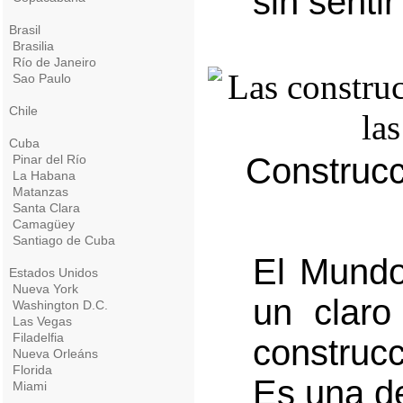
sin senti
Brasil
Brasilia
Río de Janeiro
Sao Paulo
Chile
Cuba
Construcc
Pinar del Río
La Habana
Matanzas
Santa Clara
Camagüey
Santiago de Cuba
El Mundo
Estados Unidos
Nueva York
un claro
Washington D.C.
Las Vegas
Filadelfia
construcc
Nueva Orleáns
Florida
Es una d
Miami