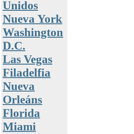
Unidos
Nueva York
Washington
D.C.
Las Vegas
Filadelfia
Nueva
Orleáns
Florida
Miami