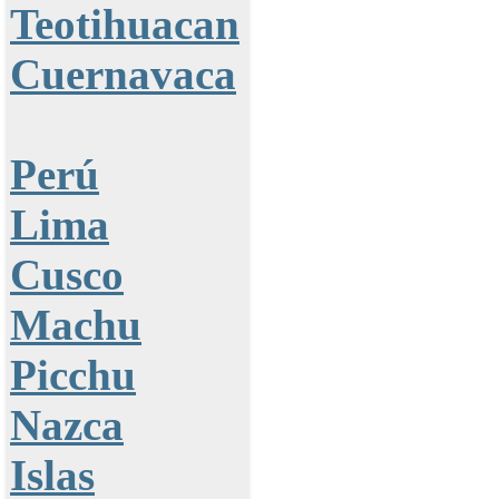
Teotihuacan
Cuernavaca
Perú
Lima
Cusco
Machu
Picchu
Nazca
Islas