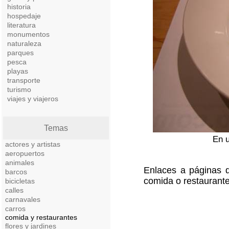
historia
hospedaje
literatura
monumentos
naturaleza
parques
pesca
playas
transporte
turismo
viajes y viajeros
Temas
En u
actores y artistas
aeropuertos
animales
Enlaces a páginas q
barcos
comida o restaurant
bicicletas
calles
carnavales
carros
comida y restaurantes
flores y jardines