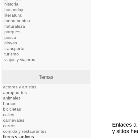
historia
hospedaje
literatura
monumentos
naturaleza
parques
pesca
playas
transporte
turismo
viajes y viajeros
Temas
actores y artistas
aeropuertos
animales
barcos
bicicletas
calles
carnavales
Enlaces a 
carros
y sitios h
comida y restaurantes
flores y jardines