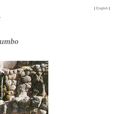
|
English
|
s
rumbo