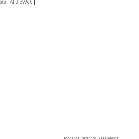
sta
|
AlltheWeb
|
Todos los Derechos Reservados