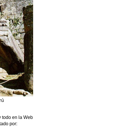
rú
y todo en la Web
tado por: