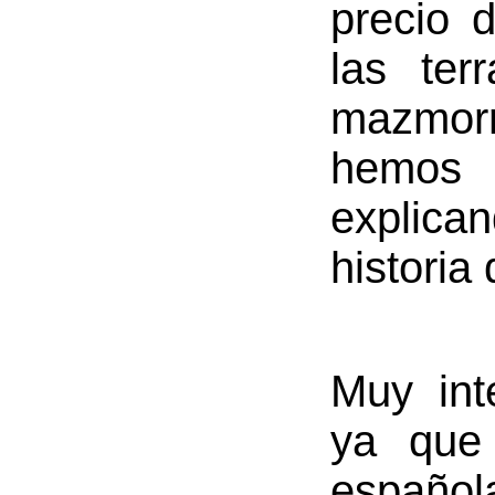
precio 
las ter
mazmorr
hemos 
explican
historia 
Muy inte
ya que 
español