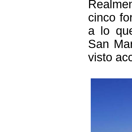
Realmen
cinco fo
a lo qu
San Mar
visto ac