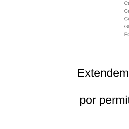
Ca
Ca
C
G
F
Extendemo
por permi