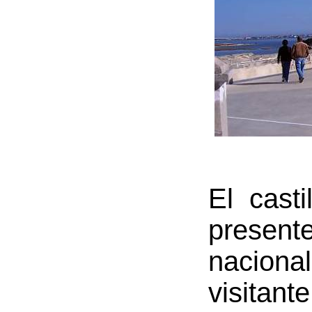
El cast
prese
naciona
visitan